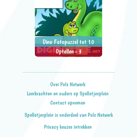
Dino Fotopuzzel tot 10
Optellen - 3
Schuif de stukjes naar het juiste
> SPEEL NU <
SPEL DELEN
antwoord.
Over Pols Netwerk
Leerkrachten en ouders op Spelletjesplein
Contact opnemen
Spelletjesplein is onderdeel van Pols Netwerk
Privacy keuzes intrekken