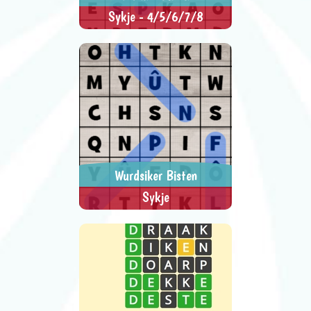
Sykje - 4/5/6/7/8
Sykje de wurden.
> SPEEL NU <
SPEL DELEN
Wurdsiker Bisten
Sykje
Sykje de wurden fan de bisten.
> SPEEL NU <
SPEL DELEN