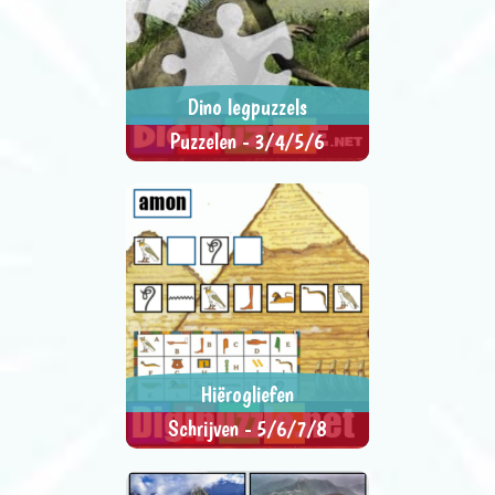
Dino legpuzzels
Puzzelen - 3/4/5/6
Schuif de stukjes naar de juiste
> SPEEL NU <
SPEL DELEN
plaats en maak de puzzel
compleet.
Hiërogliefen
Schrijven - 5/6/7/8
Schrijf zo snel mogelijk de
> SPEEL NU <
SPEL DELEN
woorden in hiërogliefen.