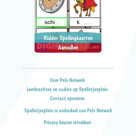
Ridder Spellingkaarten
Aanvullen
Maak de woorden compleet.
> SPEEL NU <
SPEL DELEN
Over Pols Netwerk
Leerkrachten en ouders op Spelletjesplein
Contact opnemen
Spelletjesplein is onderdeel van Pols Netwerk
Privacy keuzes intrekken