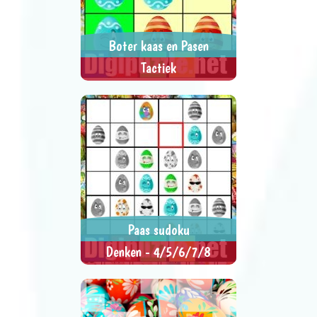
Boter kaas en Pasen
Tactiek
Klik of tik om te beginnen.
> SPEEL NU <
SPEL DELEN
Paas sudoku
Denken - 4/5/6/7/8
Een figuurtje mag maar
> SPEEL NU <
SPEL DELEN