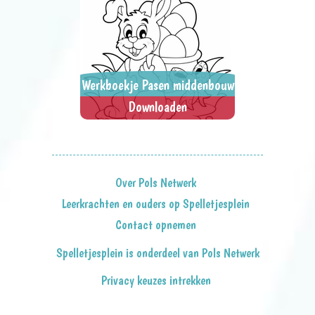
Werkboekje Pasen middenbouw
Downloaden
Leuke spelletjes en puzzels over
> SPEEL NU <
SPEL DELEN
Pasen. Downloaden en uitprinten.
Over Pols Netwerk
Leerkrachten en ouders op Spelletjesplein
Contact opnemen
Spelletjesplein is onderdeel van Pols Netwerk
Privacy keuzes intrekken