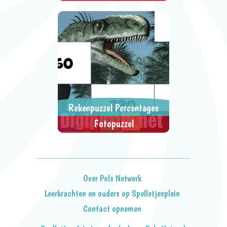
Klik op de grootste breuk.
> SPEEL NU <
SPEL DELEN
Rekenpuzzel Percentages
Fotopuzzel
Bereken het percentage en klik op
> SPEEL NU <
SPEL DELEN
het juiste antwoord.
Over Pols Netwerk
Leerkrachten en ouders op Spelletjesplein
Contact opnemen