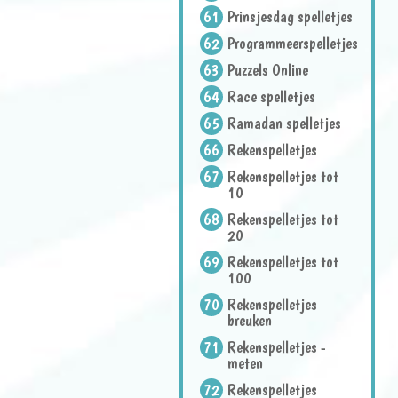
61
Prinsjesdag spelletjes
62
Programmeerspelletjes
63
Puzzels Online
64
Race spelletjes
65
Ramadan spelletjes
66
Rekenspelletjes
67
Rekenspelletjes tot
10
68
Rekenspelletjes tot
20
69
Rekenspelletjes tot
100
70
Rekenspelletjes
breuken
71
Rekenspelletjes -
meten
72
Rekenspelletjes