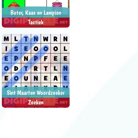
Boter, Kaas en Lampion
Tactiek
Speel Boter, Kaas en Eieren tegen
> SPEEL NU <
SPEL DELEN
de computer.
Sint Maarten Woordzoeker
Zoeken
Zoek de woorden.
> SPEEL NU <
SPEL DELEN