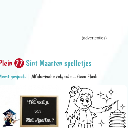
(advertenties)
Plein
77
Sint Maarten spelletjes
Meest gespeeld
|
Alfabetische volgorde
--
Geen Flash