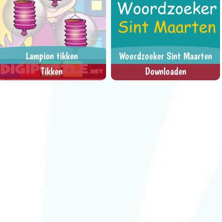
Lampion tikken
Woordzoeker Sint Maarten
Tikken
Downloaden
Klik of tik op de lampion.
Vind de woorden en streep ze
> SPEEL NU <
> SPEEL NU <
SPEL DELEN
SPEL DELEN
door.