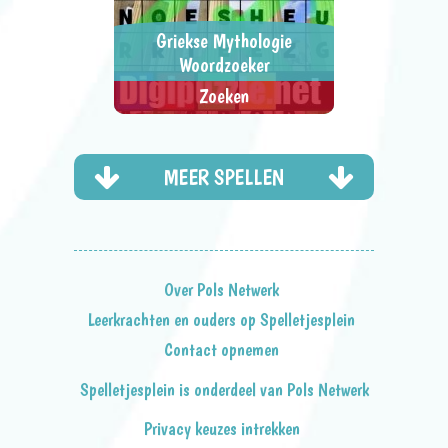
Griekse Mythologie
Woordzoeker
Zoeken
Zoek de woorden uit de
> SPEEL NU <
SPEL DELEN
mythologie van Griekenland.
MEER SPELLEN
Over Pols Netwerk
Leerkrachten en ouders op Spelletjesplein
Contact opnemen
Spelletjesplein is onderdeel van Pols Netwerk
Privacy keuzes intrekken