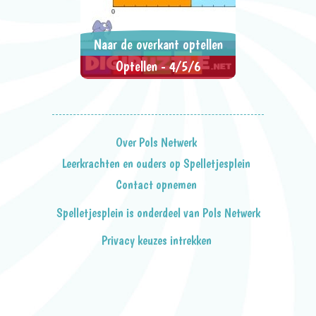
Naar de overkant optellen
Optellen - 4/5/6
Sleep de getallen naar boven en
> SPEEL NU <
SPEL DELEN
bouw bruggen. Op gegeven
moment moet je getallen ruilen
om het te laten passen.
Over Pols Netwerk
Leerkrachten en ouders op Spelletjesplein
Contact opnemen
Spelletjesplein is onderdeel van Pols Netwerk
Privacy keuzes intrekken