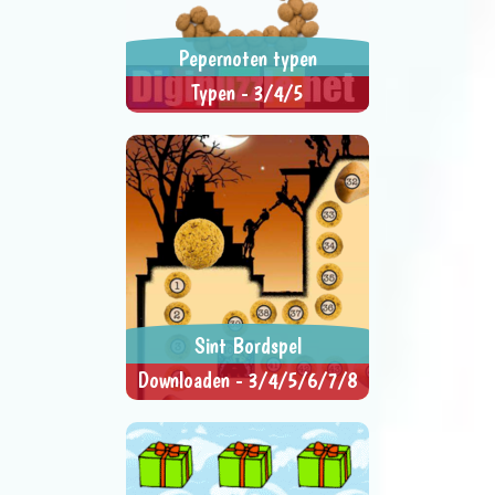
Pepernoten typen
Typen - 3/4/5
Letters na typen op computer of
> SPEEL NU <
SPEL DELEN
tablet.
Sint Bordspel
Downloaden - 3/4/5/6/7/8
Dit Sinterklaas bordspel moet je
> SPEEL NU <
SPEL DELEN
eerst downloaden.