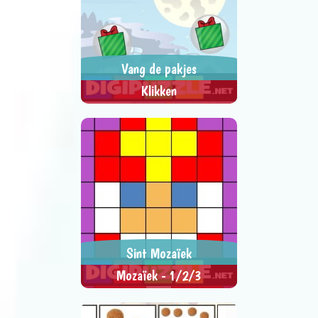
Vang de pakjes
Klikken
Klik op zoveel mogelijk pakjes.
> SPEEL NU <
SPEL DELEN
Sint Mozaïek
Mozaïek - 1/2/3
Maak het mozaïek af.
> SPEEL NU <
SPEL DELEN