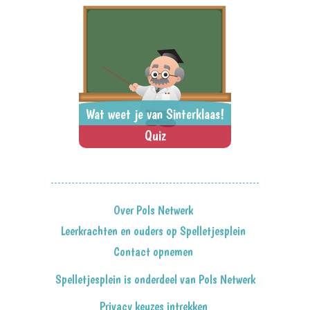
zo snel mogelijk de 52 kaarten
weg te spelen.
Wat weet je van Sinterklaas!
Quiz
10 vragen over Sinterklaas.
> SPEEL NU <
SPEL DELEN
Over Pols Netwerk
Leerkrachten en ouders op Spelletjesplein
Contact opnemen
Spelletjesplein is onderdeel van Pols Netwerk
Privacy keuzes intrekken