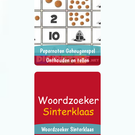
Pepernoten Geheugenspel
Onthouden en tellen
Tel de pepernoten en klik op het
> SPEEL NU <
SPEL DELEN
vakje met het juiste getal.
Woordzoeker Sinterklaas