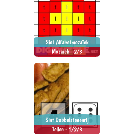
Sint Alfabetmozaïek
Mozaïek - 2/3
Klik op een kleur en daarna op de
> SPEEL NU <
SPEL DELEN
letters die dezelfde kleur hebben.
Sint Dobbelstenenrij
Tellen - 1/2/3